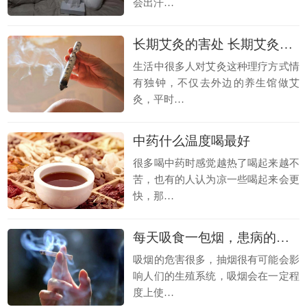
会出汗…
长期艾灸的害处 长期艾灸的好处
生活中很多人对艾灸这种理疗方式情
有独钟，不仅去外边的养生馆做艾
灸，平时…
中药什么温度喝最好
很多喝中药时感觉越热了喝起来越不
苦，也有的人认为凉一些喝起来会更
快，那…
每天吸食一包烟，患病的概率增加50%！
吸烟的危害很多，抽烟很有可能会影
响人们的生殖系统，吸烟会在一定程
度上使…