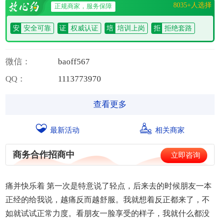
8035+人选择
正规商家，服务保障
安
安全可靠
证
权威认证
培
培训上岗
拒
拒绝套路
微信：
b
a
o
f
f
5
6
7
QQ：
1
1
1
3
7
7
3
9
7
0
查看更多
最新活动
相关商家
商务合作招商中
立即咨询
痛并快乐着 第一次是特意说了轻点，后来去的时候朋友一本
正经的给我说，越痛反而越舒服。我就想着反正都来了，不
如就试试正常力度。看朋友一脸享受的样子，我就什么都没