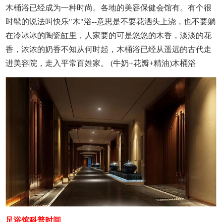
木桶浴已经成为一种时尚。各地的美容保健会馆有。有个很
时髦的说法叫快乐"木"浴--意思是不要花洒头上浇，也不要躺
在冷冰冰的陶瓷缸里，人家要的可是悠悠的木香，淡淡的花
香，浓浓的奶香不知从何时起，木桶浴已经从遥远的古代走
进美容院，走入平常百姓家。 (牛奶+花瓣+精油)木桶浴
足浴馆科普时间