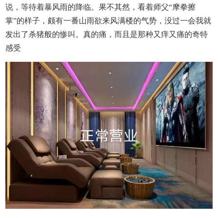
说，等待着暴风雨的降临。果不其然，看着师父“摩拳擦
掌”的样子，颇有一番山雨欲来风满楼的气势，没过一会我就
发出了杀猪般的惨叫。真的痛，而且是那种又痒又痛的奇特
感受