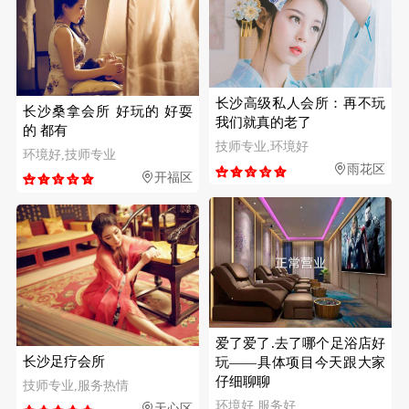
长沙高级私人会所：再不玩
长沙桑拿会所 好玩的 好耍
我们就真的老了
的 都有
技师专业,环境好
环境好,技师专业
雨花区
开福区
爱了爱了.去了哪个足浴店好
长沙足疗会所
玩——具体项目今天跟大家
仔细聊聊
技师专业,服务热情
环境好,服务好
天心区