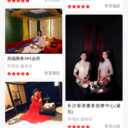
开福区
高端商务SPA会所
环境好,服务好
芙蓉区
长沙靠谱桑拿按摩中心(避
坑)
环境好,服务好
天心区