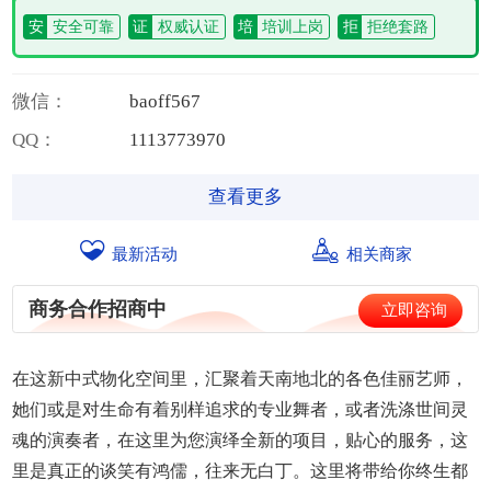
安
安全可靠
证
权威认证
培
培训上岗
拒
拒绝套路
微信：
b
a
o
f
f
5
6
7
QQ：
1
1
1
3
7
7
3
9
7
0
查看更多
最新活动
相关商家
商务合作招商中
立即咨询
在这新中式物化空间里，汇聚着天南地北的各色佳丽艺师，
她们或是对生命有着别样追求的专业舞者，或者洗涤世间灵
魂的演奏者，在这里为您演绎全新的项目，贴心的服务，这
里是真正的谈笑有鸿儒，往来无白丁。这里将带给你终生都