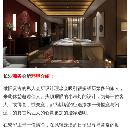
长沙
商务
会所
环境介绍：
做旧复古的私人
会所
设计理念会吸引很多经历繁多的旅人，
来此休憩邂逅佳人。头顶耀眼的小吊灯的设计，为每一位客
人，或得意，或失意，都为以后的征途添加一份惬意与闲
适，的复古风让人的心灵更加的澄净透明。
在繁华里寻一份清净，在风轻云淡的日子里寻寻常常的度