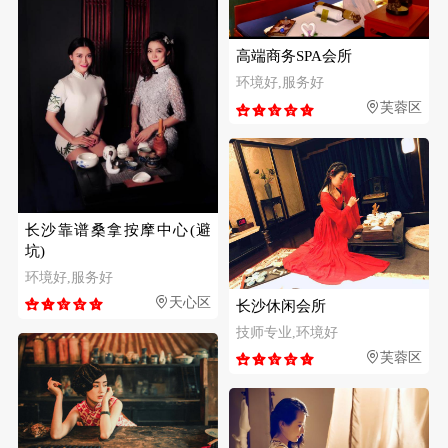
高端商务SPA会所
环境好,服务好
芙蓉区
长沙靠谱桑拿按摩中心(避
坑)
环境好,服务好
天心区
长沙休闲会所
技师专业,环境好
芙蓉区