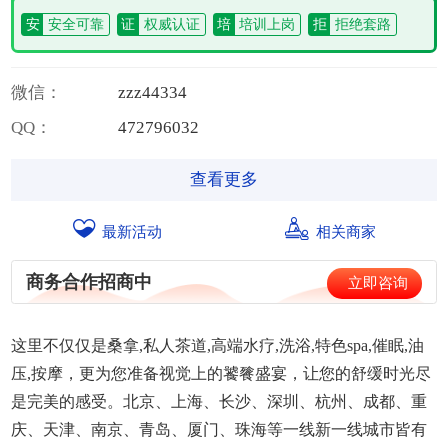
安
安全可靠
证
权威认证
培
培训上岗
拒
拒绝套路
微信：
z
z
z
4
4
3
3
4
QQ：
4
7
2
7
9
6
0
3
2
查看更多
最新活动
相关商家
商务合作招商中
立即咨询
这里不仅仅是
桑拿
,私人茶道,高端水疗,洗浴,特色spa,催眠,油
压,按摩，更为您准备视觉上的饕餮盛宴，让您的舒缓时光尽
是完美的感受。北京、上海、
长沙
、深圳、杭州、成都、重
庆、天津、南京、青岛、厦门、珠海等一线新一线城市皆有